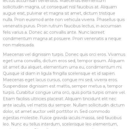
lectus accumsan venenatis. Maecenas elementum
sollicitudin magna, ut consequat nisl faucibus at. Aliquam
augue erat, pulvinar et magna sit amet, dictum tristique
nulla. Proin euismod ante non vehicula viverra. Phasellus quis
venenatis purus. Proin rutrum faucibus lectus, in accumsan
felis varius a. Donec ac convallis ante. Nunc laoreet
condimentum magna at posuere. Proin venenatis a neque
non malesuada.
Maecenas vel dignissim turpis. Donec quis orci eros. Vivamus
eget urna convallis, dictum eros sed, tempor ipsum. Aliquam
sit amet dui aliquet, elementum urna eu, condimentum mi.
Quisque id diam in ligula fringilla scelerisque et id sapien.
Maecenas eget lacus cursus, congue mi sed, viverra eros.
Suspendisse dignissim est mattis, semper metus a, tempor
turpis. Curabitur congue urna orci, quis porta turpis ornare vel.
Etiam facilisis ultricies placerat. Aliquam tincidunt elit nec
ante iaculis, vel mattis dui semper. Nullam sollicitudin dictum
dolor, sit amet auctor velit porttitor in. Sed commodo
egestas molestie. Fusce gravida iaculis massa, sed faucibus
leo. Nunc eu tellus interdum, scelerisque leo elementum,